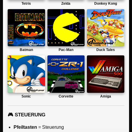
Tetris
Zelda
Donkey Kong
Batman
Pac-Man
Duck Tales
Sonic
Corvette
Amiga
🎮 STEUERUNG
Pfeiltasten
= Steuerung