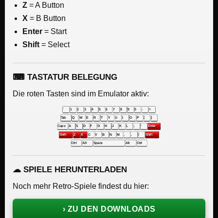
Z
= A Button
X
= B Button
Enter
= Start
Shift
= Select
⌨ TASTATUR BELEGUNG
Die roten Tasten sind im Emulator aktiv:
`
1
2
3
4
5
6
7
8
9
0
-
=
Tab
Q
W
E
R
T
Y
U
I
O
P
[
]
Caps
A
S
D
F
G
H
J
K
L
;
'
Enter
Shift
Z
X
C
V
B
N
M
,
.
/
Shift
Ctrl
Alt
Space
Alt
Ctrl
☁ SPIELE HERUNTERLADEN
Noch mehr Retro-Spiele findest du hier:
› ZU DEN DOWNLOADS