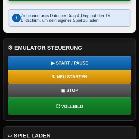
Ziehe eine
.nes
Datei per Drag & Drop auf den TV-
i
Bildschirm, um dein eigenes Spiel zu laden.
⚙ EMULATOR STEUERUNG
▶ START / PAUSE
↻ NEU STARTEN
▣ STOP
⛶ VOLLBILD
▱ SPIEL LADEN